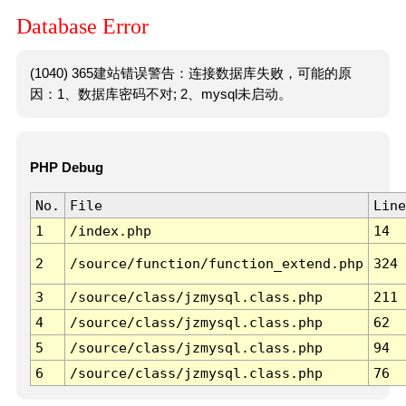
Database Error
(1040) 365建站错误警告：连接数据库失败，可能的原
因：1、数据库密码不对; 2、mysql未启动。
PHP Debug
No.
File
Line
1
/index.php
14
2
/source/function/function_extend.php
324
3
/source/class/jzmysql.class.php
211
4
/source/class/jzmysql.class.php
62
5
/source/class/jzmysql.class.php
94
6
/source/class/jzmysql.class.php
76