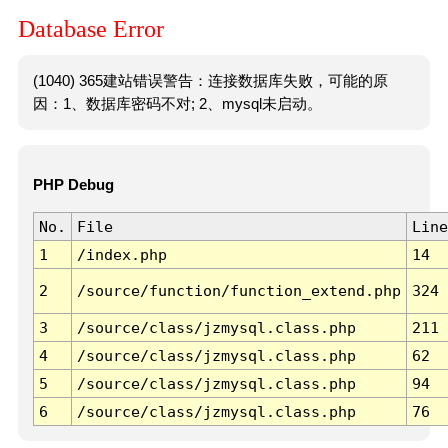
Database Error
(1040) 365建站错误警告：连接数据库失败，可能的原
因：1、数据库密码不对; 2、mysql未启动。
PHP Debug
No.
File
Line
1
/index.php
14
2
/source/function/function_extend.php
324
3
/source/class/jzmysql.class.php
211
4
/source/class/jzmysql.class.php
62
5
/source/class/jzmysql.class.php
94
6
/source/class/jzmysql.class.php
76