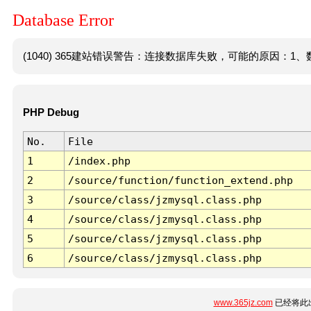
Database Error
(1040) 365建站错误警告：连接数据库失败，可能的原因：1、数
PHP Debug
No.
File
1
/index.php
2
/source/function/function_extend.php
3
/source/class/jzmysql.class.php
4
/source/class/jzmysql.class.php
5
/source/class/jzmysql.class.php
6
/source/class/jzmysql.class.php
www.365jz.com
已经将此