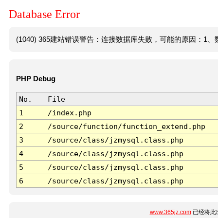
Database Error
(1040) 365建站错误警告：连接数据库失败，可能的原因：1、数
PHP Debug
No.
File
1
/index.php
2
/source/function/function_extend.php
3
/source/class/jzmysql.class.php
4
/source/class/jzmysql.class.php
5
/source/class/jzmysql.class.php
6
/source/class/jzmysql.class.php
www.365jz.com
已经将此