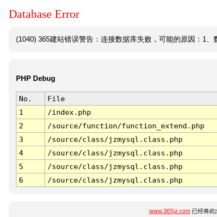
Database Error
(1040) 365建站错误警告：连接数据库失败，可能的原因：1、数
PHP Debug
No.
File
1
/index.php
2
/source/function/function_extend.php
3
/source/class/jzmysql.class.php
4
/source/class/jzmysql.class.php
5
/source/class/jzmysql.class.php
6
/source/class/jzmysql.class.php
www.365jz.com
已经将此