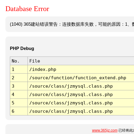
Database Error
(1040) 365建站错误警告：连接数据库失败，可能的原因：1、数
PHP Debug
No.
File
1
/index.php
2
/source/function/function_extend.php
3
/source/class/jzmysql.class.php
4
/source/class/jzmysql.class.php
5
/source/class/jzmysql.class.php
6
/source/class/jzmysql.class.php
www.365jz.com
已经将此