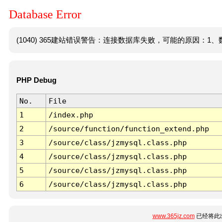
Database Error
(1040) 365建站错误警告：连接数据库失败，可能的原因：1、数
PHP Debug
No.
File
1
/index.php
2
/source/function/function_extend.php
3
/source/class/jzmysql.class.php
4
/source/class/jzmysql.class.php
5
/source/class/jzmysql.class.php
6
/source/class/jzmysql.class.php
www.365jz.com
已经将此