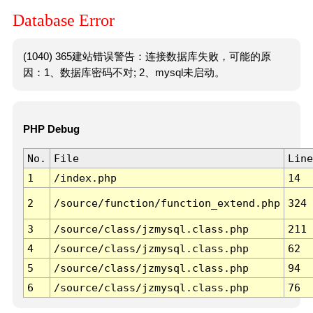
Database Error
(1040) 365建站错误警告：连接数据库失败，可能的原
因：1、数据库密码不对; 2、mysql未启动。
PHP Debug
No.
File
Line
1
/index.php
14
2
/source/function/function_extend.php
324
3
/source/class/jzmysql.class.php
211
4
/source/class/jzmysql.class.php
62
5
/source/class/jzmysql.class.php
94
6
/source/class/jzmysql.class.php
76