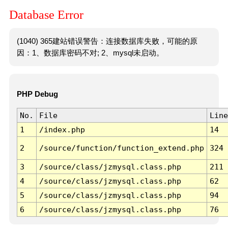
Database Error
(1040) 365建站错误警告：连接数据库失败，可能的原
因：1、数据库密码不对; 2、mysql未启动。
PHP Debug
No.
File
Line
1
/index.php
14
2
/source/function/function_extend.php
324
3
/source/class/jzmysql.class.php
211
4
/source/class/jzmysql.class.php
62
5
/source/class/jzmysql.class.php
94
6
/source/class/jzmysql.class.php
76