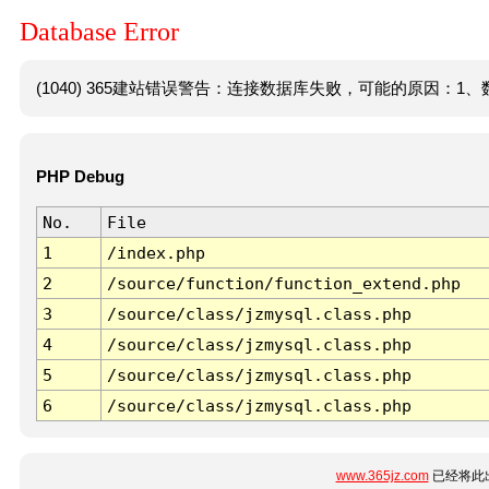
Database Error
(1040) 365建站错误警告：连接数据库失败，可能的原因：1、数
PHP Debug
No.
File
1
/index.php
2
/source/function/function_extend.php
3
/source/class/jzmysql.class.php
4
/source/class/jzmysql.class.php
5
/source/class/jzmysql.class.php
6
/source/class/jzmysql.class.php
www.365jz.com
已经将此