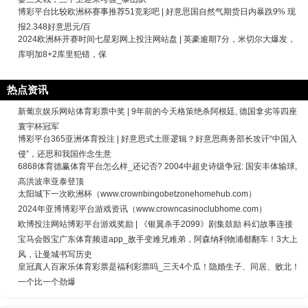
博彩平台比较欧洲杯赛事推荐51竞彩吧 | 好意思国自然气期货日内暴跌9% 现
报2.348好意思元/百
2024欧洲杯开赛时间七星彩网上投注网站盘 | 英豪逾期7分，米切尔大爆发，
库明加8+2库里犯错，保
热点资讯
新葡京娱乐网站体育彩票中奖 | 9年前的今天格策绝杀阿根廷, 德国拿劣等四座
寰宇杯冠军
博彩平台365亚洲体育投注 | 好意思式土匪逻辑？好意思商务部长攻讦“中国入
侵”，还思和我国作念生意
6868体育德赢体育平台怎么样_还记否? 2004中超史诗级争冠: 国安丰体输球,
高洪波率亚泰登顶
太阳城下一次欧洲杯（www.crownbingobetzonehomehub.com）
2024年亚博博彩平台游戏资讯（www.crowncasinoclubhome.com）
欧博投注网站博彩平台游戏奖励 | 《银翼杀手2099》剧集鼓励 科幻故事连接
宝马会骰宝广东体育频道app_敌手变难兄难弟，阿森纳利物浦都翻车！3大上
风，让曼城书写历史
皇冠真人百家乐体育彩票是福利彩票吗_三天4个瓜！隐婚生子、同居、败北！
一个比一个劲爆