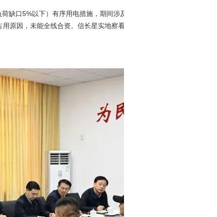
V级（负荷缺口5%以下）有序用电措施，期间涉及23196户次企业，最大错避
皮占用原因，未能全线合资。信长星实地察看、现场办公，在连认为较图详