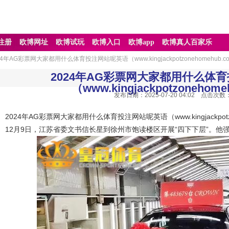
注册
欧博网址
欧博试玩
欧博入口
欧博app
欧博真人百家乐
24年AG彩票网大家都用什么体育投注网站呢英语（www.kingjackpotzonehomehub.c
2024年AG彩票网大家都用什么体
（www.kingjackpotzonehom
发布日期：2025-07-20 04:02 点击次数
2024年AG彩票网大家都用什么体育投注网站呢英语（www.kingjackpotzo
12月9日，江苏省委文书信长星到徐州市饱读楼区开展“四下下层”。