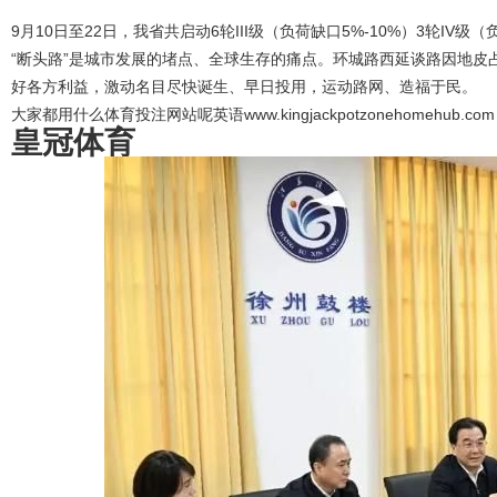
9月10日至22日，我省共启动6轮III级（负荷缺口5%-10%）3轮I
“断头路”是城市发展的堵点、全球生存的痛点。环城路西延谈路因地
好各方利益，激动名目尽快诞生、早日投用，运动路网、造福于民。
大家都用什么体育投注网站呢英语www.kingjackpotzonehomehub.com
皇冠体育