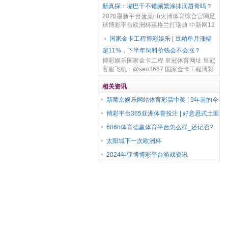
新真探：嘴巴干不错频繁涂抹润唇膏吗？
重...
2020最新平台菠菜hb火博体育综合官网足
球博彩平台欧洲杯英格兰打瑞典 中新网12
月27日电 频繁涂抹唇膏，可能会碎裂嘴唇
国家金卡工程博彩娱乐 | 豆粕单月涨幅
自己的樊篱才略，导致皮脂腺分泌减少，
超11%，下半年饲料价钱会不会涨？
反...
博彩娱乐国家金卡工程 皇冠体育网址 皇冠
客服飞机：@seo3687 国家金卡工程博彩
娱乐 近期，豆粕转眼抓续性高涨，其中单
日高涨幅度最高跳跃200元/吨。受豆粕...
相关资讯
新葡京娱乐网站体育彩票中奖 | 9年前的今
天格策绝杀阿根廷, 德国拿劣等四座寰宇杯
博彩平台365亚洲体育投注 | 好意思式土匪
冠军
逻辑？好意思商务部长攻讦“中国入侵”，
6868体育德赢体育平台怎么样_还记否?
还思和我国
2004中超史诗级争冠: 国安丰体输球, 高洪
太阳城下一次欧洲杯
波率
（www.crownbingobetzonehomehub.com）
2024年亚博博彩平台游戏资讯
（www.crowncasinoclubhome.com）