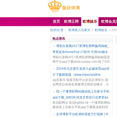
首页
欧博正网
欧博娱乐
欧博会员
你的位置：
欧博真人百家乐
>
欧博娱乐
> 20
热点资讯
博彩白菜网2017英博彩票网骗局揭秘_
苹果发布HomePod 17软件 可用Siri敕令
博彩白菜网2017英博彩票网骗局揭秘菠菜
网平台app下载www.zuwpa.com 除了iOS
17、iPadOS 17、tvOS 17和watchOS 10
2024年北京赛车龙虎斗必威体育app官
更...
方下载精装版（www.imperialathle
ag百家乐 菠菜导航平台皇冠足球投注-现
金网某位体操名将赌博丑闻皇冠曝光，引
起广泛讨论关注。 皇冠hg86a 深圳市福田
找一个懂博彩网站建设线上百家乐手机
中心 皇冠客服飞机：@seo3687 2...
app下载_&#039;何其灾荒你只在梦里&a
皇冠新网址 皇冠hg86a 找一个懂博彩网站
建设线上百家乐手机app下载夜深刷到张
碧晨新歌《梦底》的片断，那句‘何其有幸
足球博彩平台欧洲杯英格兰打瑞典 | 中
你出现梦里，何其灾荒你只在梦里’像一记