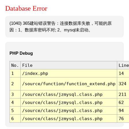
Database Error
(1040) 365建站错误警告：连接数据库失败，可能的原
因：1、数据库密码不对; 2、mysql未启动。
PHP Debug
No.
File
Line
1
/index.php
14
2
/source/function/function_extend.php
324
3
/source/class/jzmysql.class.php
211
4
/source/class/jzmysql.class.php
62
5
/source/class/jzmysql.class.php
94
6
/source/class/jzmysql.class.php
76