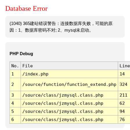
Database Error
(1040) 365建站错误警告：连接数据库失败，可能的原
因：1、数据库密码不对; 2、mysql未启动。
PHP Debug
No.
File
Line
1
/index.php
14
2
/source/function/function_extend.php
324
3
/source/class/jzmysql.class.php
211
4
/source/class/jzmysql.class.php
62
5
/source/class/jzmysql.class.php
94
6
/source/class/jzmysql.class.php
76