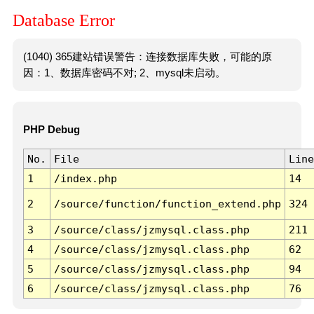
Database Error
(1040) 365建站错误警告：连接数据库失败，可能的原
因：1、数据库密码不对; 2、mysql未启动。
PHP Debug
No.
File
Line
1
/index.php
14
2
/source/function/function_extend.php
324
3
/source/class/jzmysql.class.php
211
4
/source/class/jzmysql.class.php
62
5
/source/class/jzmysql.class.php
94
6
/source/class/jzmysql.class.php
76