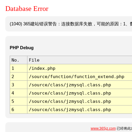
Database Error
(1040) 365建站错误警告：连接数据库失败，可能的原因：1、数
PHP Debug
No.
File
1
/index.php
2
/source/function/function_extend.php
3
/source/class/jzmysql.class.php
4
/source/class/jzmysql.class.php
5
/source/class/jzmysql.class.php
6
/source/class/jzmysql.class.php
www.365jz.com
已经将此