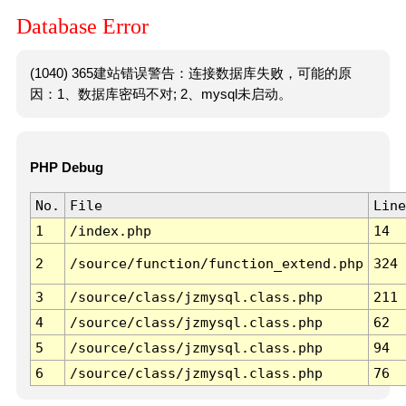
Database Error
(1040) 365建站错误警告：连接数据库失败，可能的原
因：1、数据库密码不对; 2、mysql未启动。
PHP Debug
No.
File
Line
1
/index.php
14
2
/source/function/function_extend.php
324
3
/source/class/jzmysql.class.php
211
4
/source/class/jzmysql.class.php
62
5
/source/class/jzmysql.class.php
94
6
/source/class/jzmysql.class.php
76