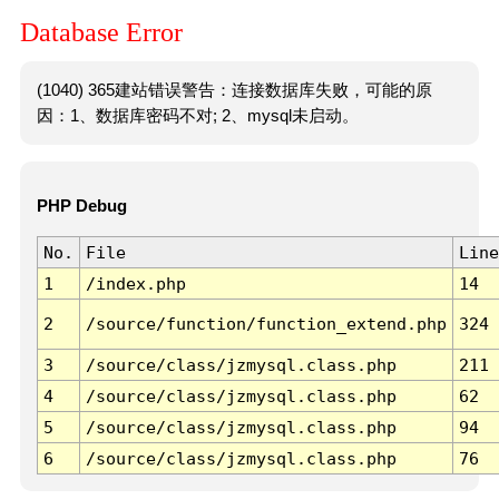
Database Error
(1040) 365建站错误警告：连接数据库失败，可能的原
因：1、数据库密码不对; 2、mysql未启动。
PHP Debug
No.
File
Line
1
/index.php
14
2
/source/function/function_extend.php
324
3
/source/class/jzmysql.class.php
211
4
/source/class/jzmysql.class.php
62
5
/source/class/jzmysql.class.php
94
6
/source/class/jzmysql.class.php
76