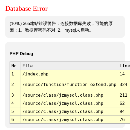
Database Error
(1040) 365建站错误警告：连接数据库失败，可能的原
因：1、数据库密码不对; 2、mysql未启动。
PHP Debug
No.
File
Line
1
/index.php
14
2
/source/function/function_extend.php
324
3
/source/class/jzmysql.class.php
211
4
/source/class/jzmysql.class.php
62
5
/source/class/jzmysql.class.php
94
6
/source/class/jzmysql.class.php
76