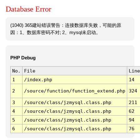
Database Error
(1040) 365建站错误警告：连接数据库失败，可能的原
因：1、数据库密码不对; 2、mysql未启动。
PHP Debug
No.
File
Line
1
/index.php
14
2
/source/function/function_extend.php
324
3
/source/class/jzmysql.class.php
211
4
/source/class/jzmysql.class.php
62
5
/source/class/jzmysql.class.php
94
6
/source/class/jzmysql.class.php
76