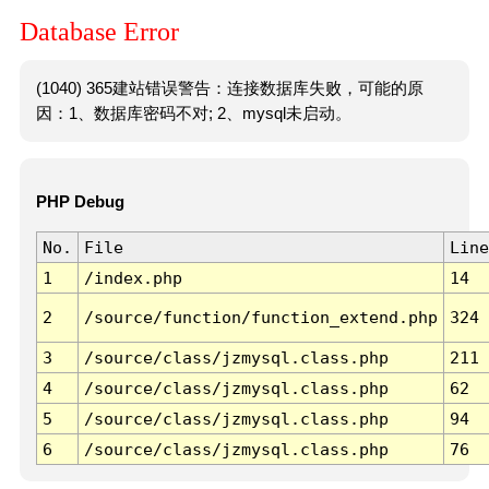
Database Error
(1040) 365建站错误警告：连接数据库失败，可能的原
因：1、数据库密码不对; 2、mysql未启动。
PHP Debug
No.
File
Line
1
/index.php
14
2
/source/function/function_extend.php
324
3
/source/class/jzmysql.class.php
211
4
/source/class/jzmysql.class.php
62
5
/source/class/jzmysql.class.php
94
6
/source/class/jzmysql.class.php
76