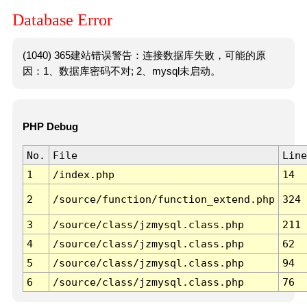
Database Error
(1040) 365建站错误警告：连接数据库失败，可能的原
因：1、数据库密码不对; 2、mysql未启动。
PHP Debug
No.
File
Line
1
/index.php
14
2
/source/function/function_extend.php
324
3
/source/class/jzmysql.class.php
211
4
/source/class/jzmysql.class.php
62
5
/source/class/jzmysql.class.php
94
6
/source/class/jzmysql.class.php
76