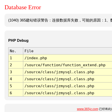
Database Error
(1040) 365建站错误警告：连接数据库失败，可能的原因：1、数
PHP Debug
No.
File
1
/index.php
2
/source/function/function_extend.php
3
/source/class/jzmysql.class.php
4
/source/class/jzmysql.class.php
5
/source/class/jzmysql.class.php
6
/source/class/jzmysql.class.php
www.365jz.com
已经将此