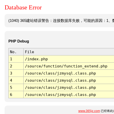
Database Error
(1040) 365建站错误警告：连接数据库失败，可能的原因：1、数
PHP Debug
No.
File
1
/index.php
2
/source/function/function_extend.php
3
/source/class/jzmysql.class.php
4
/source/class/jzmysql.class.php
5
/source/class/jzmysql.class.php
6
/source/class/jzmysql.class.php
www.365jz.com
已经将此