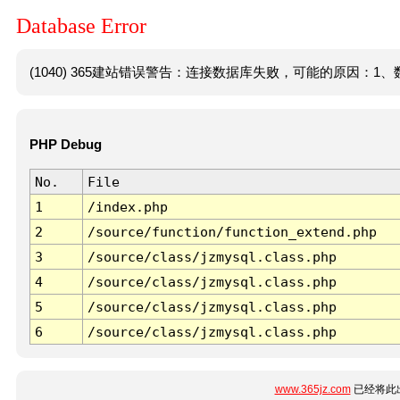
Database Error
(1040) 365建站错误警告：连接数据库失败，可能的原因：1、数
PHP Debug
No.
File
1
/index.php
2
/source/function/function_extend.php
3
/source/class/jzmysql.class.php
4
/source/class/jzmysql.class.php
5
/source/class/jzmysql.class.php
6
/source/class/jzmysql.class.php
www.365jz.com
已经将此