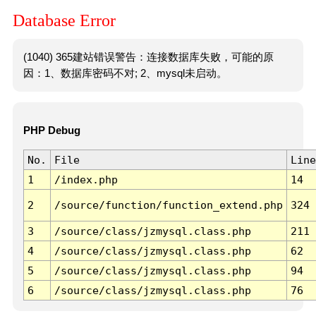
Database Error
(1040) 365建站错误警告：连接数据库失败，可能的原
因：1、数据库密码不对; 2、mysql未启动。
PHP Debug
No.
File
Line
1
/index.php
14
2
/source/function/function_extend.php
324
3
/source/class/jzmysql.class.php
211
4
/source/class/jzmysql.class.php
62
5
/source/class/jzmysql.class.php
94
6
/source/class/jzmysql.class.php
76