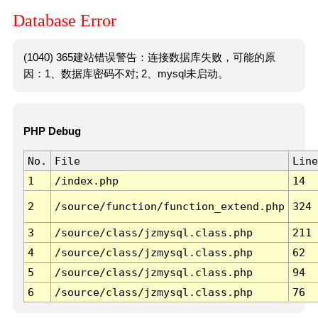
Database Error
(1040) 365建站错误警告：连接数据库失败，可能的原
因：1、数据库密码不对; 2、mysql未启动。
PHP Debug
No.
File
Line
1
/index.php
14
2
/source/function/function_extend.php
324
3
/source/class/jzmysql.class.php
211
4
/source/class/jzmysql.class.php
62
5
/source/class/jzmysql.class.php
94
6
/source/class/jzmysql.class.php
76