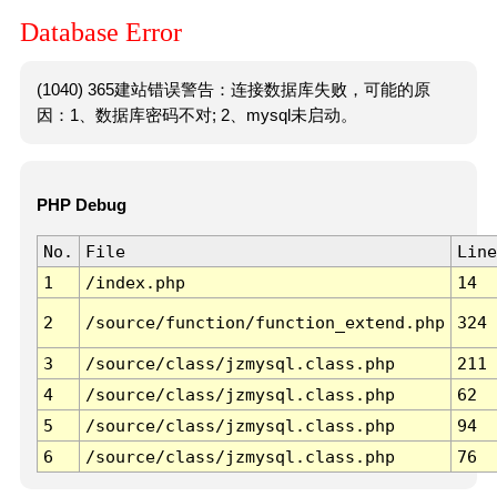
Database Error
(1040) 365建站错误警告：连接数据库失败，可能的原
因：1、数据库密码不对; 2、mysql未启动。
PHP Debug
No.
File
Line
1
/index.php
14
2
/source/function/function_extend.php
324
3
/source/class/jzmysql.class.php
211
4
/source/class/jzmysql.class.php
62
5
/source/class/jzmysql.class.php
94
6
/source/class/jzmysql.class.php
76