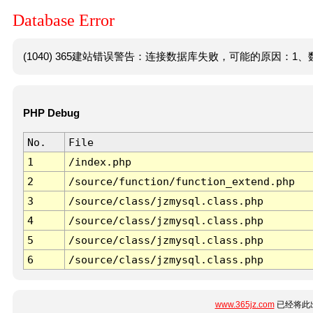
Database Error
(1040) 365建站错误警告：连接数据库失败，可能的原因：1、数
PHP Debug
No.
File
1
/index.php
2
/source/function/function_extend.php
3
/source/class/jzmysql.class.php
4
/source/class/jzmysql.class.php
5
/source/class/jzmysql.class.php
6
/source/class/jzmysql.class.php
www.365jz.com
已经将此