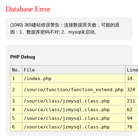
Database Error
(1040) 365建站错误警告：连接数据库失败，可能的原
因：1、数据库密码不对; 2、mysql未启动。
PHP Debug
No.
File
Line
1
/index.php
14
2
/source/function/function_extend.php
324
3
/source/class/jzmysql.class.php
211
4
/source/class/jzmysql.class.php
62
5
/source/class/jzmysql.class.php
94
6
/source/class/jzmysql.class.php
76